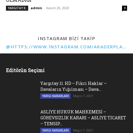
admin
-
Kasım 20, 2020
YARGITAY K.
0
INSTAGRAM BIZI TAKIP
@HTTPS://WWW.INSTAGRAM.COM/ARADERPLATFORMU
Editörün Seçimi
Yargıtay 11. HD – Fikri Haklar –
Davaların Yığılması – Dava...
Mayıs 7, 2021
YARGI KARARLARI
ASLİYE HUKUK MAHKEMESİ –
GÖREVSİZLİK KARARI – ASLİYE TİCARET
– TENSİP...
Mayıs 7, 2021
YARGI KARARLARI