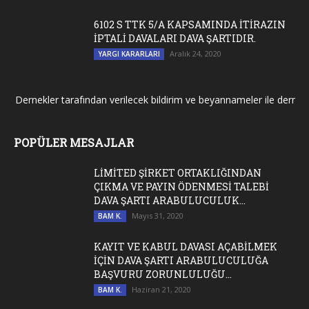
6102 S TTK 5/A KAPSAMINDA İTİRAZIN
İPTALİ DAVALARI DAVA ŞARTIDIR.
Aralık 24, 2020
YARGI KARARLARI
Dernekler tarafından verilecek bildirim ve beyannameler ile dernek ge
POPÜLER MESAJLAR
LİMİTED ŞİRKET ORTAKLIĞINDAN
ÇIKMA VE PAYIN ÖDENMESİ TALEBİ
DAVA ŞARTI ARABULUCULUK...
Mayıs 31, 2020
BAM K.
KAYIT VE KABUL DAVASI AÇABİLMEK
İÇİN DAVA ŞARTI ARABULUCULUĞA
BAŞVURU ZORUNLULUĞU...
Haziran 21, 2020
BAM K.