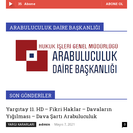
35
Abone
ABONE OL
ARABULUCULUK DAİRE BAŞKANLIĞI
SON GÖNDERİLER
Yargıtay 11. HD – Fikri Haklar – Davaların
Yığılması – Dava Şartı Arabuluculuk
admin
-
Mayıs 7, 2021
YARGI KARARLARI
0