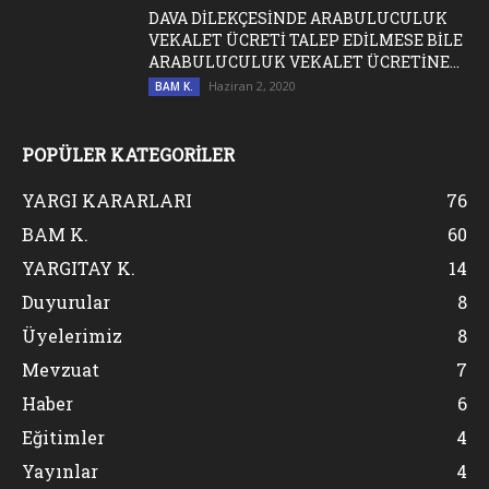
DAVA DİLEKÇESİNDE ARABULUCULUK
VEKALET ÜCRETİ TALEP EDİLMESE BİLE
ARABULUCULUK VEKALET ÜCRETİNE...
Haziran 2, 2020
BAM K.
POPÜLER KATEGORİLER
YARGI KARARLARI
76
BAM K.
60
YARGITAY K.
14
Duyurular
8
Üyelerimiz
8
Mevzuat
7
Haber
6
Eğitimler
4
Yayınlar
4