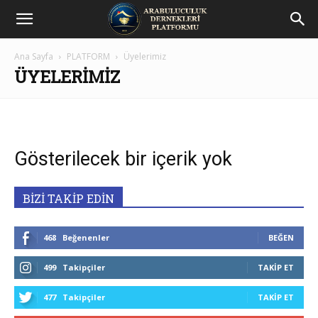
Arabuluculuk
Ana Sayfa
PLATFORM
Üyelerimiz
Dernekleri
ÜYELERIMIZ
Platformu
Gösterilecek bir içerik yok
BİZİ TAKİP EDİN
468
Beğenenler
BEĞEN
499
Takipçiler
TAKIP ET
477
Takipçiler
TAKIP ET