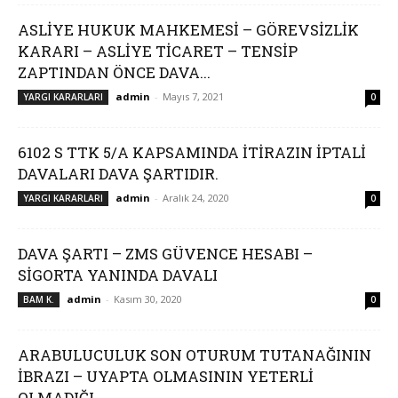
ASLİYE HUKUK MAHKEMESİ – GÖREVSİZLİK
KARARI – ASLİYE TİCARET – TENSİP
ZAPTINDAN ÖNCE DAVA...
admin
-
Mayıs 7, 2021
YARGI KARARLARI
0
6102 S TTK 5/A KAPSAMINDA İTİRAZIN İPTALİ
DAVALARI DAVA ŞARTIDIR.
admin
-
Aralık 24, 2020
YARGI KARARLARI
0
DAVA ŞARTI – ZMS GÜVENCE HESABI –
SİGORTA YANINDA DAVALI
admin
-
Kasım 30, 2020
BAM K.
0
ARABULUCULUK SON OTURUM TUTANAĞININ
İBRAZI – UYAPTA OLMASININ YETERLİ
OLMADIĞI