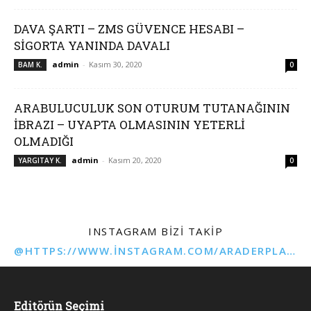
DAVA ŞARTI – ZMS GÜVENCE HESABI –
SİGORTA YANINDA DAVALI
admin
-
Kasım 30, 2020
BAM K.
0
ARABULUCULUK SON OTURUM TUTANAĞININ
İBRAZI – UYAPTA OLMASININ YETERLİ
OLMADIĞI
admin
-
Kasım 20, 2020
YARGITAY K.
0
INSTAGRAM BIZI TAKIP
@HTTPS://WWW.INSTAGRAM.COM/ARADERPLATFORMU
Editörün Seçimi