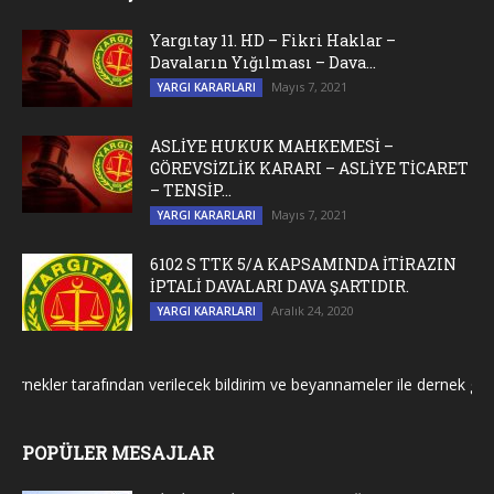
Yargıtay 11. HD – Fikri Haklar –
Davaların Yığılması – Dava...
Mayıs 7, 2021
YARGI KARARLARI
ASLİYE HUKUK MAHKEMESİ –
GÖREVSİZLİK KARARI – ASLİYE TİCARET
– TENSİP...
Mayıs 7, 2021
YARGI KARARLARI
6102 S TTK 5/A KAPSAMINDA İTİRAZIN
İPTALİ DAVALARI DAVA ŞARTIDIR.
Aralık 24, 2020
YARGI KARARLARI
kler tarafından verilecek bildirim ve beyannameler ile dernek genel ku
POPÜLER MESAJLAR