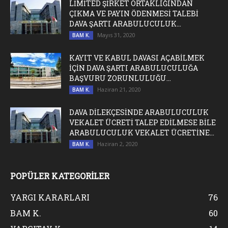
LİMİTED ŞİRKET ORTAKLIĞINDAN
ÇIKMA VE PAYIN ÖDENMESİ TALEBİ
DAVA ŞARTI ARABULUCULUK...
Mayıs 31, 2020
BAM K.
KAYIT VE KABUL DAVASI AÇABİLMEK
İÇİN DAVA ŞARTI ARABULUCULUĞA
BAŞVURU ZORUNLULUĞU...
Haziran 21, 2020
BAM K.
DAVA DİLEKÇESİNDE ARABULUCULUK
VEKALET ÜCRETİ TALEP EDİLMESE BİLE
ARABULUCULUK VEKALET ÜCRETİNE...
Haziran 2, 2020
BAM K.
POPÜLER KATEGORİLER
YARGI KARARLARI
76
BAM K.
60