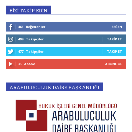
BİZİ TAKİP EDİN
468
Beğenenler
BEĞEN
499
Takipçiler
TAKIP ET
477
Takipçiler
TAKIP ET
35
Abone
ABONE OL
ARABULUCULUK DAİRE BAŞKANLIĞI