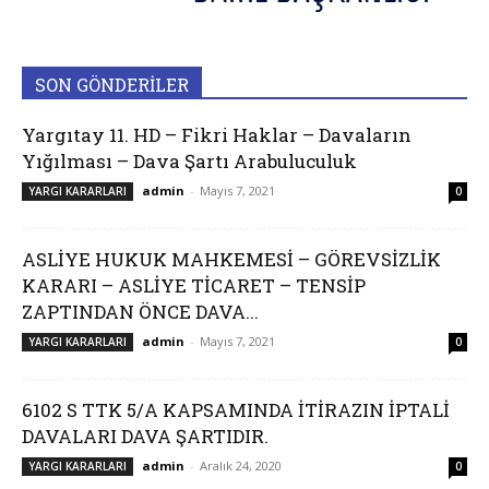
SON GÖNDERİLER
Yargıtay 11. HD – Fikri Haklar – Davaların
Yığılması – Dava Şartı Arabuluculuk
admin
-
Mayıs 7, 2021
YARGI KARARLARI
0
ASLİYE HUKUK MAHKEMESİ – GÖREVSİZLİK
KARARI – ASLİYE TİCARET – TENSİP
ZAPTINDAN ÖNCE DAVA...
admin
-
Mayıs 7, 2021
YARGI KARARLARI
0
6102 S TTK 5/A KAPSAMINDA İTİRAZIN İPTALİ
DAVALARI DAVA ŞARTIDIR.
admin
-
Aralık 24, 2020
YARGI KARARLARI
0