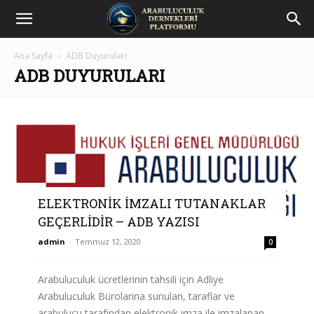
Arabuluculuk
Ana Sayfa
ADB Duyuruları
Dernekleri
ADB DUYURULARI
Platformu
ELEKTRONİK İMZALI TUTANAKLAR
GEÇERLİDİR – ADB YAZISI
admin
-
Temmuz 12, 2020
0
Arabuluculuk ücretlerinin tahsili için Adliye
Arabuluculuk Bürolarına sunulan, taraflar ve
arabulucu tarafından elektronik imza ile imzalanan