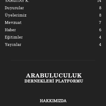
YARGITAY K.
14
Duyurular
8
Üyelerimiz
8
Mevzuat
7
Haber
6
Eğitimler
4
Yayınlar
4
HAKKIMIZDA