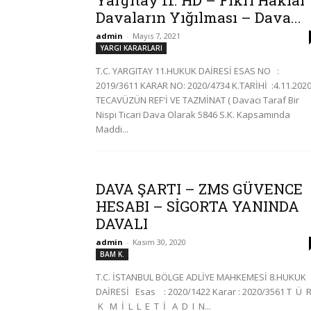
Yargıtay 11. HD – Fikri Haklar
Davaların Yığılması – Dava...
admin
-
Mayıs 7, 2021
YARGI KARARLARI
T.C. YARGITAY 11.HUKUK DAİRESİ ESAS NO :
2019/3611 KARAR NO: 2020/4734 K.TARİHİ :4.11.2020
TECAVÜZÜN REF'İ VE TAZMİNAT ( Davacı Taraf Bir
Nispi Ticari Dava Olarak 5846 S.K. Kapsamında
Maddi...
DAVA ŞARTI – ZMS GÜVENCE
HESABI – SİGORTA YANINDA
DAVALI
admin
-
Kasım 30, 2020
BAM K.
T.C. İSTANBUL BÖLGE ADLİYE MAHKEMESİ 8.HUKUK
DAİRESİ Esas : 2020/1422 Karar : 2020/3561 T Ü 
K M İ L L E T İ A D I N...