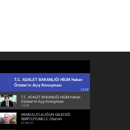
T.C. ADALET BAKANLIĞI HİGM Hakan
Öztatar'ın Açış Konuşması
13:09
T.C. ADALET BAKANLIĞI HİGM Hakan
Öztatar'ın Açış Konuşması
13:09
ARABULUCULUĞUN GELECEĞİ
SEMPOZYUMU 2. Oturum
01:50:31