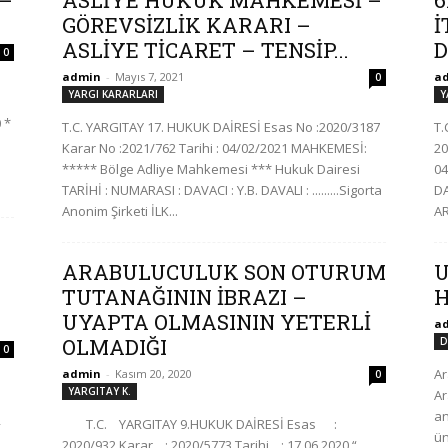
 –
ASLİYE HUKUK MAHKEMESİ –
6
GÖREVSİZLİK KARARI –
İ
ASLİYE TİCARET – TENSİP...
D
0
admin
-
Mayıs 7, 2021
a
0
YARGI KARARLARI
Y
 *
T.C. YARGITAY 17. HUKUK DAİRESİ Esas No :2020/3187
T
Karar No :2021/762 Tarihi : 04/02/2021 MAHKEMESİ:
2
***** Bölge Adliye Mahkemesi *** Hukuk Dairesi
04
TARİHİ : NUMARASI : DAVACI : Y.B. DAVALI : .........Sigorta
DA
Anonim Şirketi İLK...
AR
ARABULUCULUK SON OTURUM
U
TUTANAĞININ İBRAZI –
UYAPTA OLMASININ YETERLİ
a
OLMADIĞI
D
0
Ar
admin
-
Kasım 20, 2020
0
YARGITAY K.
Ar
an
R
T.C. YARGITAY 9.HUKUK DAİRESİ Esas :
ün
2020/932 Karar : 2020/5773 Tarihi : 17.06.2020 “…