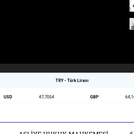
TRY - Türk Lirası
USD
47,7054
GBP
64,1