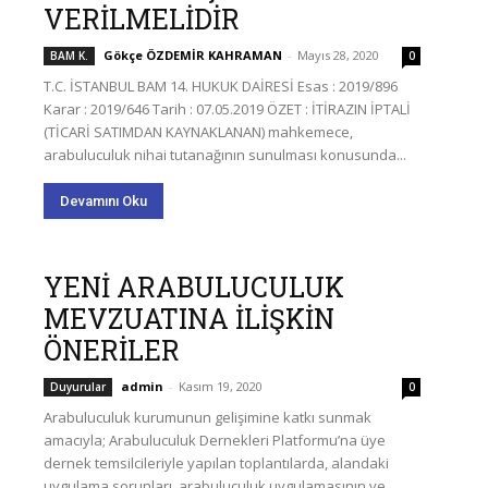
VERİLMELİDİR
Gökçe ÖZDEMİR KAHRAMAN
-
Mayıs 28, 2020
BAM K.
0
T.C. İSTANBUL BAM 14. HUKUK DAİRESİ Esas : 2019/896
Karar : 2019/646 Tarih : 07.05.2019 ÖZET : İTİRAZIN İPTALİ
(TİCARİ SATIMDAN KAYNAKLANAN) mahkemece,
arabuluculuk nihai tutanağının sunulması konusunda...
Devamını Oku
YENİ ARABULUCULUK
MEVZUATINA İLİŞKİN
ÖNERİLER
admin
-
Kasım 19, 2020
Duyurular
0
Arabuluculuk kurumunun gelişimine katkı sunmak
amacıyla; Arabuluculuk Dernekleri Platformu’na üye
dernek temsilcileriyle yapılan toplantılarda, alandaki
uygulama sorunları, arabuluculuk uygulamasının ve