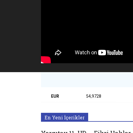
EUR
54,9728
En Yeni İçerikler