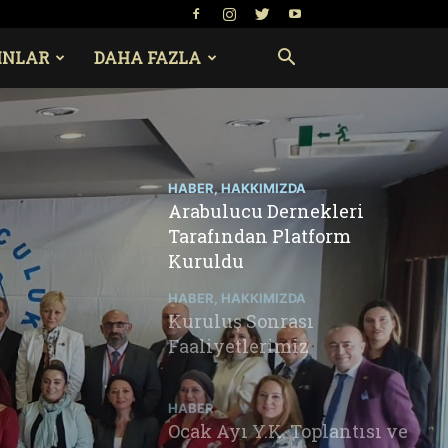
INLAR
DAHA FAZLA
HABER, HAKKIMIZDA
Arabulucu Dernekleri
Tarafından Platform
Kuruldu
HABER, HAKKIMIZDA
Kuruluş Sonrası
Faaliyetlerimiz
HABER
Ocak Ayı Y.K. Toplantısı ve