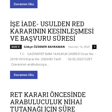
Devamını Oku
İŞE İADE- USULDEN RED
KARARININ KESİNLEŞMESİ
VE BAŞVURU SÜRESİ
Gökçe ÖZDEMİR KAHRAMAN
-
Haziran 16, 2020
BAM K.
0
T.C. GAZİANTEP BAM 14.HUKUK DAİRESİ Esas No :
2019/1010 Karar No :2020/83 Tarih : 03.02.2020 ÖZET
: Davacının arabulucuya...
Devamını Oku
RET KARARI ÖNCESİNDE
ARABULUCULUK NİHAİ
TUTANAĞI İÇİN SÜRE