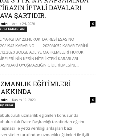
102 S TTK 5/A KAPSAMINDA
TİRAZIN İPTALİ DAVALARI
AVA ŞARTIDIR.
dmin
-
Aralık 24, 2020
0
ARGI KARARLARI
.C. YARGITAY 23.HUKUK DAİRESİ ESAS NO
020/1943 KARAR NO 2020/4052 KARAR TARİHİ
.12.2020 BÖLGE ADLİYE MAHKEMELERİ HUKUK
İRELERİ'NİN KESİN NİTELİKTEKİ KARARLARI
ASINDAKİ UYUŞMAZLIĞIN GİDERİLMESİNE...
ZMANLIK EĞİTİMLERİ
HAKKINDA
dmin
-
Kasım 19, 2020
0
uyurular
abuluculuk uzmanlık eğitimleri konusunda
abuluculuk Daire Başkanlığı tarafından eğitim
laşması ile yetki verildiği anlaşılan bazı
iversiteler tarafından uzmanlık eğitimleri ile ilgili