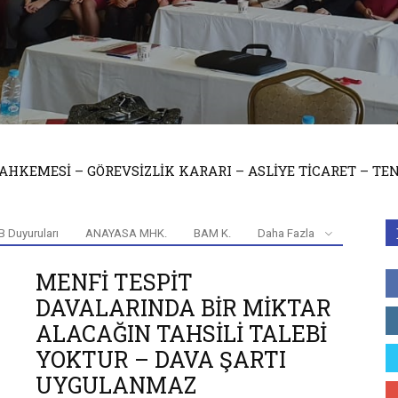
APSAMINDA İTİRAZIN İPTALİ DAVALARI DAVA ŞARTIDIR.
 Duyuruları
ANAYASA MHK.
BAM K.
Daha Fazla
MENFİ TESPİT
DAVALARINDA BİR MİKTAR
ALACAĞIN TAHSİLİ TALEBİ
YOKTUR – DAVA ŞARTI
UYGULANMAZ