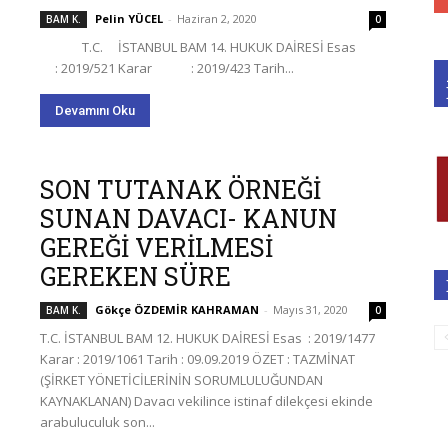
Pelin YÜCEL
-
Haziran 2, 2020
BAM K.
0
T.C. İSTANBUL BAM 14. HUKUK DAİRESİ Esas
: 2019/521 Karar : 2019/423 Tarih...
Devamını Oku
SON TUTANAK ÖRNEĞİ
SUNAN DAVACI- KANUN
GEREĞİ VERİLMESİ
GEREKEN SÜRE
Gökçe ÖZDEMİR KAHRAMAN
-
Mayıs 31, 2020
BAM K.
0
T.C. İSTANBUL BAM 12. HUKUK DAİRESİ Esas : 2019/1477
Karar : 2019/1061 Tarih : 09.09.2019 ÖZET : TAZMİNAT
(ŞİRKET YÖNETİCİLERİNİN SORUMLULUĞUNDAN
KAYNAKLANAN) Davacı vekilince istinaf dilekçesi ekinde
arabuluculuk son...