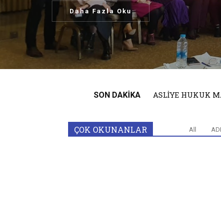
6102 S TTK 5/A K
SON DAKIKA
ÇOK OKUNANLAR
All
ADB