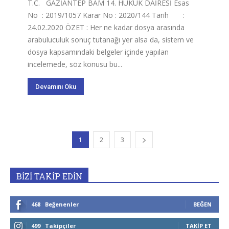
T.C. GAZİANTEP BAM 14. HUKUK DAİRESİ Esas
No : 2019/1057 Karar No : 2020/144 Tarih :
24.02.2020 ÖZET : Her ne kadar dosya arasında
arabuluculuk sonuç tutanağı yer alsa da, sistem ve
dosya kapsamındaki belgeler içinde yapılan
incelemede, söz konusu bu...
Devamını Oku
1
2
3
BİZİ TAKİP EDİN
468
Beğenenler
BEĞEN
499
Takipçiler
TAKIP ET