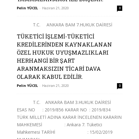
Pelin YÜCEL
-
Haziran 21, 2020
0
T.C. ANKARA BAM 7.HUKUK DAİRESİ
ESAS NO : 2019/2556 KARAR NO : 2019/2435
TÜKETİCİ İŞLEMİ-TÜKETİCİ
TÜRK MİLLETİ ADINA KARAR
KREDİLERİNDEN KAYNAKLANAN
İNCELENEN KARARIN MAHKEMESİ ...
ÖZEL HUKUK UYUŞMAZLIKLARI
HERHANGİ BİR ŞART
Devamını Oku
ARANMAKSIZIN TİCARİ DAVA
OLARAK KABUL EDİLİR.
Pelin YÜCEL
-
Haziran 21, 2020
0
T.C. ANKARA BAM 3.HUKUK DAİRESİ
ESAS NO : 2019/856 KARAR NO : 2019/834
TÜRK MİLLETİ ADINA KARAR İNCELENEN KARARIN
MAHKEMESİ : Ankara 7. Tüketici
Mahkemesi TARİHİ : 15/02/2019