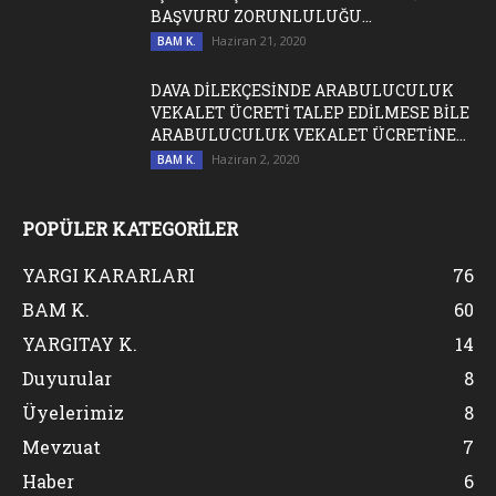
BAŞVURU ZORUNLULUĞU...
Haziran 21, 2020
BAM K.
DAVA DİLEKÇESİNDE ARABULUCULUK
VEKALET ÜCRETİ TALEP EDİLMESE BİLE
ARABULUCULUK VEKALET ÜCRETİNE...
Haziran 2, 2020
BAM K.
POPÜLER KATEGORİLER
YARGI KARARLARI
76
BAM K.
60
YARGITAY K.
14
Duyurular
8
Üyelerimiz
8
Mevzuat
7
Haber
6