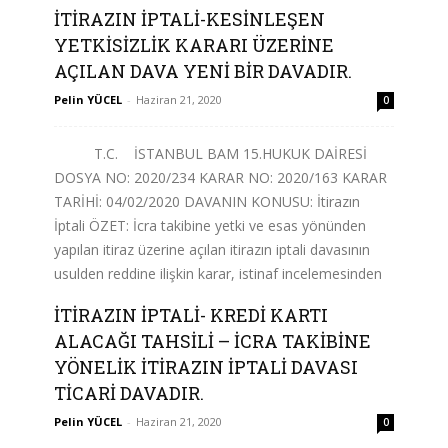
İTİRAZIN İPTALİ-KESİNLEŞEN
Devamını Oku
YETKİSİZLİK KARARI ÜZERİNE
AÇILAN DAVA YENİ BİR DAVADIR.
Pelin YÜCEL
-
Haziran 21, 2020
0
T.C. İSTANBUL BAM 15.HUKUK DAİRESİ
DOSYA NO: 2020/234 KARAR NO: 2020/163 KARAR
TARİHİ: 04/02/2020 DAVANIN KONUSU: İtirazın
İptali ÖZET: İcra takibine yetki ve esas yönünden
yapılan itiraz üzerine açılan itirazın iptali davasının
usulden reddine ilişkin karar, istinaf incelemesinden
geçerek kesinleşmiştir....
İTİRAZIN İPTALİ- KREDİ KARTI
ALACAĞI TAHSİLİ – İCRA TAKİBİNE
Devamını Oku
YÖNELİK İTİRAZIN İPTALİ DAVASI
TİCARİ DAVADIR.
Pelin YÜCEL
-
Haziran 21, 2020
0