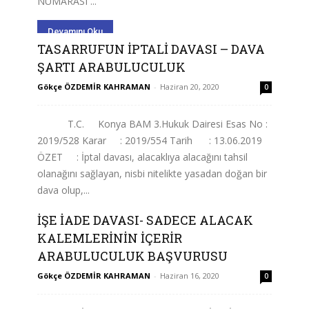
NUMARASI ...
Devamını Oku
TASARRUFUN İPTALİ DAVASI – DAVA
ŞARTI ARABULUCULUK
Gökçe ÖZDEMİR KAHRAMAN
-
Haziran 20, 2020
0
T.C. Konya BAM 3.Hukuk Dairesi Esas No :
2019/528 Karar : 2019/554 Tarih : 13.06.2019
ÖZET : İptal davası, alacaklıya alacağını tahsil
olanağını sağlayan, nisbi nitelikte yasadan doğan bir
dava olup,...
İŞE İADE DAVASI- SADECE ALACAK
Devamını Oku
KALEMLERİNİN İÇERİR
ARABULUCULUK BAŞVURUSU
Gökçe ÖZDEMİR KAHRAMAN
-
Haziran 16, 2020
0