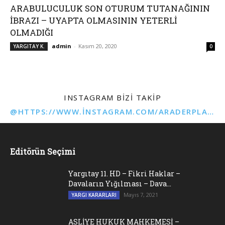
ARABULUCULUK SON OTURUM TUTANAĞININ
İBRAZI – UYAPTA OLMASININ YETERLİ
OLMADIĞI
admin
-
Kasım 20, 2020
YARGITAY K.
0
INSTAGRAM BIZI TAKIP
@HTTPS://WWW.INSTAGRAM.COM/ARADERPLATFORMU
Editörün Seçimi
Yargıtay 11. HD – Fikri Haklar –
Davaların Yığılması – Dava...
Mayıs 7, 2021
YARGI KARARLARI
ASLİYE HUKUK MAHKEMESİ –