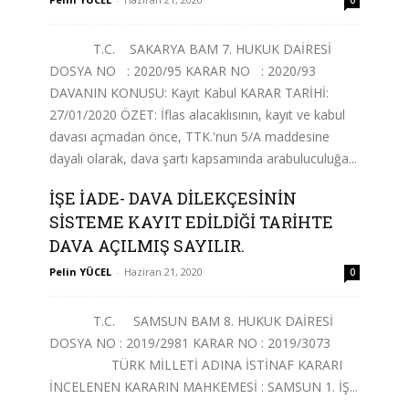
0
T.C. SAKARYA BAM 7. HUKUK DAİRESİ
DOSYA NO : 2020/95 KARAR NO : 2020/93
DAVANIN KONUSU: Kayıt Kabul KARAR TARİHİ:
27/01/2020 ÖZET: İflas alacaklısının, kayıt ve kabul
davası açmadan önce, TTK.'nun 5/A maddesine
dayalı olarak, dava şartı kapsamında arabuluculuğa...
İŞE İADE- DAVA DİLEKÇESİNİN
Devamını Oku
SİSTEME KAYIT EDİLDİĞİ TARİHTE
DAVA AÇILMIŞ SAYILIR.
Pelin YÜCEL
-
Haziran 21, 2020
0
T.C. SAMSUN BAM 8. HUKUK DAİRESİ
DOSYA NO : 2019/2981 KARAR NO : 2019/3073
TÜRK MİLLETİ ADINA İSTİNAF KARARI
İNCELENEN KARARIN MAHKEMESİ : SAMSUN 1. İŞ...