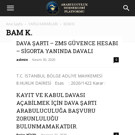
Arabuluculuk
Ana Sayfa
YARGI KARARLARI
BAM K.
Dernekleri
BAM K.
DAVA ŞARTI – ZMS GÜVENCE HESABI
Platformu
– SİGORTA YANINDA DAVALI
admin
-
Kasım 30, 2020
0
T.C. İSTANBUL BÖLGE ADLİYE MAHKEMESİ
8.HUKUK DAİRESİ Esas : 2020/1422 Karar :
2020/3561 T Ü R K M İ L L E T İ A D I N A
KAYIT VE KABUL DAVASI
İ S T İ N A F M A H K E M E S...
AÇABİLMEK İÇİN DAVA ŞARTI
ARABULUCULUĞA BAŞVURU
Devamını Oku
ZORUNLULUĞU
BULUNMAMAKATDIR.
Pelin YÜCEL
-
Haziran 21, 2020