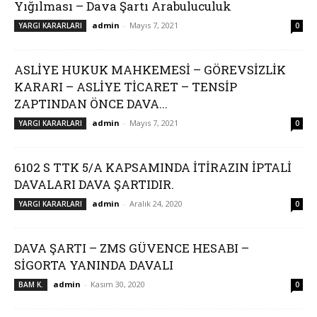
Yığılması – Dava Şartı Arabuluculuk
admin
-
Mayıs 7, 2021
YARGI KARARLARI
0
ASLİYE HUKUK MAHKEMESİ – GÖREVSİZLİK
KARARI – ASLİYE TİCARET – TENSİP
ZAPTINDAN ÖNCE DAVA...
admin
-
Mayıs 7, 2021
YARGI KARARLARI
0
6102 S TTK 5/A KAPSAMINDA İTİRAZIN İPTALİ
DAVALARI DAVA ŞARTIDIR.
admin
-
Aralık 24, 2020
YARGI KARARLARI
0
DAVA ŞARTI – ZMS GÜVENCE HESABI –
SİGORTA YANINDA DAVALI
admin
-
Kasım 30, 2020
BAM K.
0