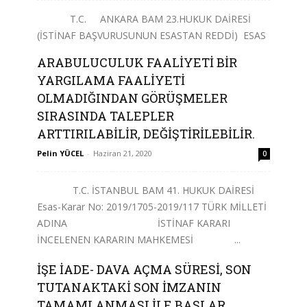
T.C. ANKARA BAM 23.HUKUK DAİRESİ
(İSTİNAF BAŞVURUSUNUN ESASTAN REDDİ) ESAS
NO : 2019/646 KARAR NO : 2019/728
ARABULUCULUK FAALİYETİ BİR
...
YARGILAMA FAALİYETİ
OLMADIĞINDAN GÖRÜŞMELER
Devamını Oku
SIRASINDA TALEPLER
ARTTIRILABİLİR, DEĞİŞTİRİLEBİLİR.
Pelin YÜCEL
-
Haziran 21, 2020
0
T.C. İSTANBUL BAM 41. HUKUK DAİRESİ
Esas-Karar No: 2019/1705-2019/117 TÜRK MİLLETİ
ADINA İSTİNAF KARARI
İNCELENEN KARARIN MAHKEMESİ ...
İŞE İADE- DAVA AÇMA SÜRESİ, SON
Devamını Oku
TUTANAKTAKİ SON İMZANIN
TAMAMLANMASI İLE BAŞLAR.