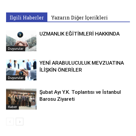
İlgili Haberler
Yazarın Diğer İçerikleri
UZMANLIK EĞİTİMLERİ HAKKINDA
Duyurular
YENİ ARABULUCULUK MEVZUATINA
İLİŞKİN ÖNERİLER
Duyurular
Şubat Ayı Y.K. Toplantısı ve İstanbul
Barosu Ziyareti
Haber