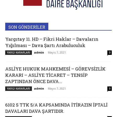
SON GÖNDERİLER
Yargıtay 11. HD – Fikri Haklar – Davaların
Yığılması – Dava Şartı Arabuluculuk
admin
-
Mayıs 7, 2021
YARGI KARARLARI
0
ASLİYE HUKUK MAHKEMESİ – GÖREVSİZLİK
KARARI – ASLİYE TİCARET – TENSİP
ZAPTINDAN ÖNCE DAVA...
admin
-
Mayıs 7, 2021
YARGI KARARLARI
0
6102 S TTK 5/A KAPSAMINDA İTİRAZIN İPTALİ
DAVALARI DAVA ŞARTIDIR.