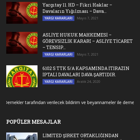
Yargıtay 11. HD – Fikri Haklar –
Davaların Yığılması – Dava...
Mayıs 7, 2021
YARGI KARARLARI
ASLİYE HUKUK MAHKEMESİ –
GÖREVSİZLİK KARARI – ASLİYE TİCARET
– TENSİP...
Mayıs 7, 2021
YARGI KARARLARI
6102 S TTK 5/A KAPSAMINDA İTİRAZIN
İPTALİ DAVALARI DAVA ŞARTIDIR.
Aralık 24, 2020
YARGI KARARLARI
nekler tarafından verilecek bildirim ve beyannameler ile dernek genel k
POPÜLER MESAJLAR
LİMİTED ŞİRKET ORTAKLIĞINDAN