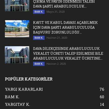
ÇIKMA VE PAYIN ÖDENMESİ TALEBİ
DAVA ŞARTI ARABULUCULUK...
Mayıs 31, 2020
BAM K.
KAYIT VE KABUL DAVASI AÇABİLMEK
İÇİN DAVA ŞARTI ARABULUCULUĞA
BAŞVURU ZORUNLULUĞU...
Haziran 21, 2020
BAM K.
DAVA DİLEKÇESİNDE ARABULUCULUK
VEKALET ÜCRETİ TALEP EDİLMESE BİLE
ARABULUCULUK VEKALET ÜCRETİNE...
Haziran 2, 2020
BAM K.
POPÜLER KATEGORİLER
YARGI KARARLARI
76
BAM K.
60
YARGITAY K.
14