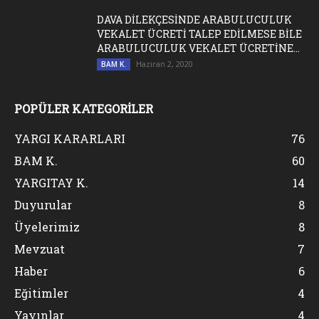
DAVA DİLEKÇESİNDE ARABULUCULUK
VEKALET ÜCRETİ TALEP EDİLMESE BİLE
ARABULUCULUK VEKALET ÜCRETİNE...
Haziran 2, 2020
BAM K.
POPÜLER KATEGORİLER
YARGI KARARLARI
76
BAM K.
60
YARGITAY K.
14
Duyurular
8
Üyelerimiz
8
Mevzuat
7
Haber
6
Eğitimler
4
Yayınlar
4