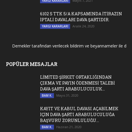
Mayıs 7, 2021
YARGI KARARLARI
6102 S TTK 5/A KAPSAMINDA İTİRAZIN
İPTALİ DAVALARI DAVA ŞARTIDIR.
Aralık 24, 2020
YARGI KARARLARI
Dernekler tarafından verilecek bildirim ve beyannameler ile dernek 
POPÜLER MESAJLAR
LİMİTED ŞİRKET ORTAKLIĞINDAN
ÇIKMA VE PAYIN ÖDENMESİ TALEBİ
DAVA ŞARTI ARABULUCULUK...
Mayıs 31, 2020
BAM K.
KAYIT VE KABUL DAVASI AÇABİLMEK
İÇİN DAVA ŞARTI ARABULUCULUĞA
BAŞVURU ZORUNLULUĞU...
Haziran 21, 2020
BAM K.