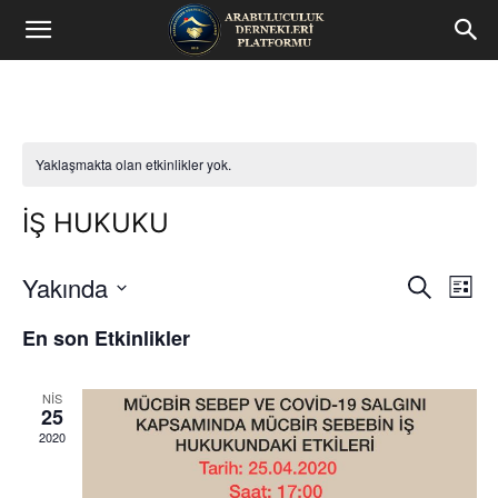
Arabuluculuk
Dernekleri
Platformu
Yaklaşmakta olan etkinlikler yok.
İŞ HUKUKU
Yakında
Etk
Etkinlik
Ara
Liste
gör
Tarih
arama
En son Etkinlikler
seç.
ge
ve
NIS
görünü
25
2020
gezin