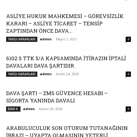
ASLİYE HUKUK MAHKEMESİ – GÖREVSİZLİK
KARARI – ASLİYE TİCARET – TENSİP
ZAPTINDAN ÖNCE DAVA...
admin
-
Mayıs 7, 2021
YARGI KARARLARI
0
6102 S TTK 5/A KAPSAMINDA İTİRAZIN İPTALİ
DAVALARI DAVA ŞARTIDIR.
admin
-
Aralık 24, 2020
YARGI KARARLARI
0
DAVA ŞARTI – ZMS GÜVENCE HESABI –
SİGORTA YANINDA DAVALI
admin
-
Kasım 30, 2020
BAM K.
0
ARABULUCULUK SON OTURUM TUTANAĞININ
İBRAZI – UYAPTA OLMASININ YETERLİ