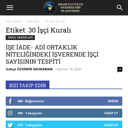
Arabuluculuk
Ana Sayfa
Etiketler
30 İşçi Kuralı
Dernekleri
Etiket: 30 İşçi Kuralı
YARGI KARARLARI
Platformu
İŞE İADE- ADİ ORTAKLIK
NİTELİĞİNDEKİ İŞVERENDE İŞÇİ
SAYISININ TESPİTİ
Gökçe ÖZDEMİR KAHRAMAN
-
Haziran 16, 2020
0
BİZİ TAKİP EDİN
468
Beğenenler
BEĞEN
499
Takipçiler
TAKIP ET
477
Takipçiler
TAKIP ET