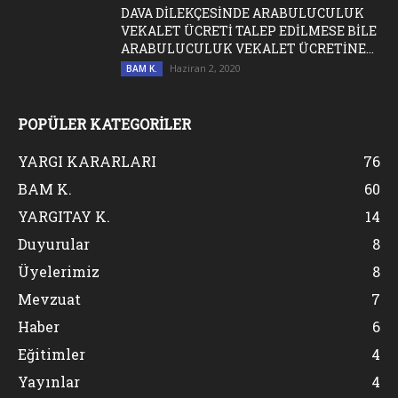
DAVA DİLEKÇESİNDE ARABULUCULUK
VEKALET ÜCRETİ TALEP EDİLMESE BİLE
ARABULUCULUK VEKALET ÜCRETİNE...
Haziran 2, 2020
BAM K.
POPÜLER KATEGORİLER
YARGI KARARLARI
76
BAM K.
60
YARGITAY K.
14
Duyurular
8
Üyelerimiz
8
Mevzuat
7
Haber
6
Eğitimler
4
Yayınlar
4