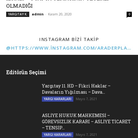
OLMADIĞI
admin
-
Kasım 20, 2020
YARGITAY K.
0
INSTAGRAM BIZI TAKIP
@HTTPS://WWW.INSTAGRAM.COM/ARADERPLATFORMU
Editörün Seçimi
Yargıtay 11. HD – Fikri Haklar –
Davaların Yığılması – Dava...
Mayıs 7, 2021
YARGI KARARLARI
ASLİYE HUKUK MAHKEMESİ –
GÖREVSİZLİK KARARI – ASLİYE TİCARET
– TENSİP...
Mayıs 7, 2021
YARGI KARARLARI