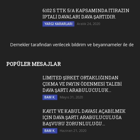
6102 S TTK 5/A KAPSAMINDA İTİRAZIN
İPTALİ DAVALARI DAVA ŞARTIDIR.
Aralık 24, 2020
YARGI KARARLARI
Dernekler tarafından verilecek bildirim ve beyannameler ile dernek g
POPÜLER MESAJLAR
LİMİTED ŞİRKET ORTAKLIĞINDAN
ÇIKMA VE PAYIN ÖDENMESİ TALEBİ
DAVA ŞARTI ARABULUCULUK...
Mayıs 31, 2020
BAM K.
KAYIT VE KABUL DAVASI AÇABİLMEK
İÇİN DAVA ŞARTI ARABULUCULUĞA
BAŞVURU ZORUNLULUĞU...
Haziran 21, 2020
BAM K.