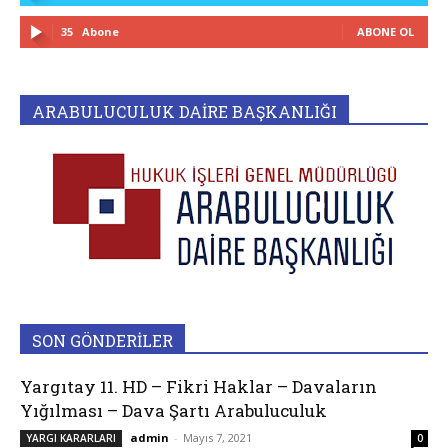
35
Abone
ABONE OL
ARABULUCULUK DAİRE BAŞKANLIĞI
SON GÖNDERİLER
Yargıtay 11. HD – Fikri Haklar – Davaların
Yığılması – Dava Şartı Arabuluculuk
admin
-
Mayıs 7, 2021
YARGI KARARLARI
0