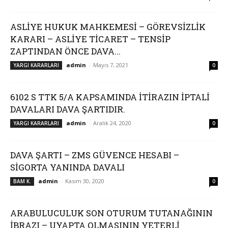
ASLİYE HUKUK MAHKEMESİ – GÖREVSİZLİK
KARARI – ASLİYE TİCARET – TENSİP
ZAPTINDAN ÖNCE DAVA...
admin
-
Mayıs 7, 2021
YARGI KARARLARI
0
6102 S TTK 5/A KAPSAMINDA İTİRAZIN İPTALİ
DAVALARI DAVA ŞARTIDIR.
admin
-
Aralık 24, 2020
YARGI KARARLARI
0
DAVA ŞARTI – ZMS GÜVENCE HESABI –
SİGORTA YANINDA DAVALI
admin
-
Kasım 30, 2020
BAM K.
0
ARABULUCULUK SON OTURUM TUTANAĞININ
İBRAZI – UYAPTA OLMASININ YETERLİ