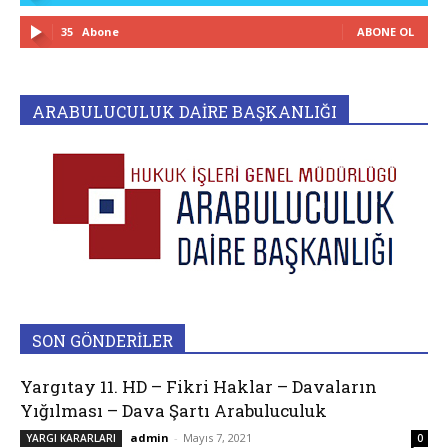
35
Abone
ABONE OL
ARABULUCULUK DAİRE BAŞKANLIĞI
SON GÖNDERİLER
Yargıtay 11. HD – Fikri Haklar – Davaların
Yığılması – Dava Şartı Arabuluculuk
admin
-
Mayıs 7, 2021
YARGI KARARLARI
0