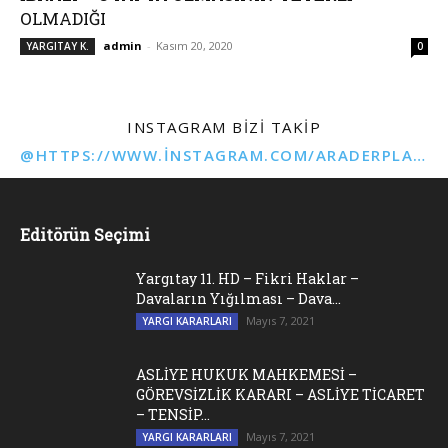
OLMADIĞI
admin
-
Kasım 20, 2020
YARGITAY K.
0
INSTAGRAM BIZI TAKIP
@HTTPS://WWW.INSTAGRAM.COM/ARADERPLATFORMU
Editörün Seçimi
Yargıtay 11. HD – Fikri Haklar –
Davaların Yığılması – Dava...
Mayıs 7, 2021
YARGI KARARLARI
ASLİYE HUKUK MAHKEMESİ –
GÖREVSİZLİK KARARI – ASLİYE TİCARET
– TENSİP...
Mayıs 7, 2021
YARGI KARARLARI