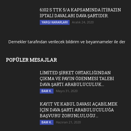
6102 S TTK 5/A KAPSAMINDA İTİRAZIN
İPTALİ DAVALARI DAVA ŞARTIDIR.
Aralık 24, 2020
YARGI KARARLARI
Dernekler tarafından verilecek bildirim ve beyannameler ile dernek g
POPÜLER MESAJLAR
LİMİTED ŞİRKET ORTAKLIĞINDAN
ÇIKMA VE PAYIN ÖDENMESİ TALEBİ
DAVA ŞARTI ARABULUCULUK...
Mayıs 31, 2020
BAM K.
KAYIT VE KABUL DAVASI AÇABİLMEK
İÇİN DAVA ŞARTI ARABULUCULUĞA
BAŞVURU ZORUNLULUĞU...
Haziran 21, 2020
BAM K.