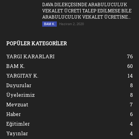
DAVA DİLEKÇESİNDE ARABULUCULUK
VEKALET ÜCRETİ TALEP EDİLMESE BİLE
ARABULUCULUK VEKALET ÜCRETİNE...
Haziran 2, 2020
BAM K.
POPÜLER KATEGORİLER
YARGI KARARLARI
76
BAM K.
60
YARGITAY K.
14
Duyurular
8
Üyelerimiz
8
Mevzuat
7
Haber
6
Eğitimler
4
Yayınlar
4