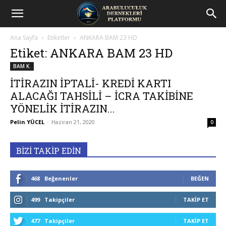
Arabuluculuk
Ana Sayfa
Etiketler
ANKARA BAM 23 HD
Dernekleri
Etiket: ANKARA BAM 23 HD
BAM K.
Platformu
İTİRAZIN İPTALİ- KREDİ KARTI
ALACAĞI TAHSİLİ – İCRA TAKİBİNE
YÖNELİK İTİRAZIN...
Pelin YÜCEL
-
Haziran 21, 2020
0
BİZİ TAKİP EDİN
468
Beğenenler
BEĞEN
499
Takipçiler
TAKIP ET
477
Takipçiler
TAKIP ET