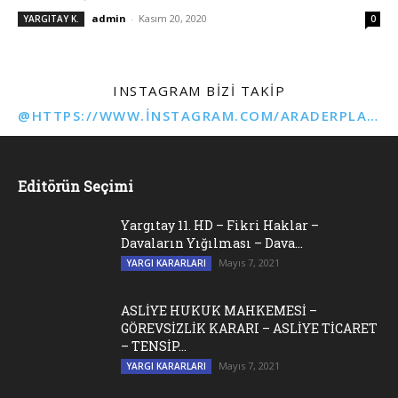
admin
-
Kasım 20, 2020
YARGITAY K.
0
INSTAGRAM BIZI TAKIP
@HTTPS://WWW.INSTAGRAM.COM/ARADERPLATFORMU
Editörün Seçimi
Yargıtay 11. HD – Fikri Haklar –
Davaların Yığılması – Dava...
Mayıs 7, 2021
YARGI KARARLARI
ASLİYE HUKUK MAHKEMESİ –
GÖREVSİZLİK KARARI – ASLİYE TİCARET
– TENSİP...
Mayıs 7, 2021
YARGI KARARLARI