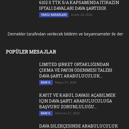
6102 S TTK 5/A KAPSAMINDA İTİRAZIN
İPTALİ DAVALARI DAVA ŞARTIDIR.
Aralık 24, 2020
YARGI KARARLARI
Dernekler tarafından verilecek bildirim ve beyannameler ile dernek ge
POPÜLER MESAJLAR
LİMİTED ŞİRKET ORTAKLIĞINDAN
ÇIKMA VE PAYIN ÖDENMESİ TALEBİ
DAVA ŞARTI ARABULUCULUK...
Mayıs 31, 2020
BAM K.
KAYIT VE KABUL DAVASI AÇABİLMEK
İÇİN DAVA ŞARTI ARABULUCULUĞA
BAŞVURU ZORUNLULUĞU...
Haziran 21, 2020
BAM K.
DAVA DİLEKÇESİNDE ARABULUCULUK