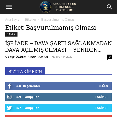
Arabuluculuk
Ana Sayfa
Etiketler
Başvurulmamış Olması
Dernekleri
Etiket: Başvurulmamış Olması
BAM K.
Platformu
İŞE İADE – DAVA ŞARTI SAĞLANMADAN
DAVA AÇILMIŞ OLMASI – YENİDEN...
Gökçe ÖZDEMİR KAHRAMAN
-
Haziran 9, 2020
0
BİZİ TAKİP EDİN
468
Beğenenler
BEĞEN
499
Takipçiler
TAKIP ET
477
Takipçiler
TAKIP ET