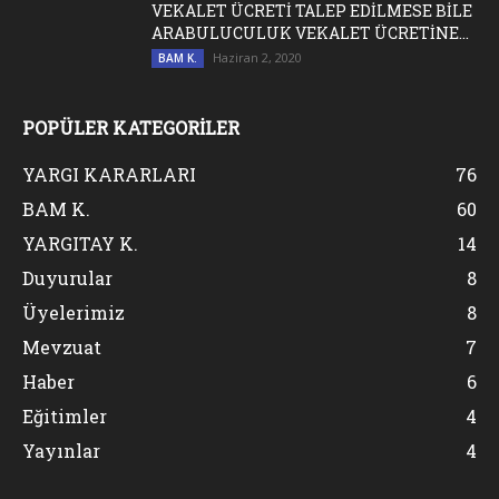
VEKALET ÜCRETİ TALEP EDİLMESE BİLE
ARABULUCULUK VEKALET ÜCRETİNE...
Haziran 2, 2020
BAM K.
POPÜLER KATEGORİLER
YARGI KARARLARI
76
BAM K.
60
YARGITAY K.
14
Duyurular
8
Üyelerimiz
8
Mevzuat
7
Haber
6
Eğitimler
4
Yayınlar
4