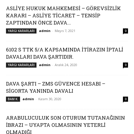
ASLİYE HUKUK MAHKEMESİ – GÖREVSİZLİK
KARARI – ASLİYE TİCARET – TENSİP
ZAPTINDAN ÖNCE DAVA...
admin
-
Mayıs 7, 2021
YARGI KARARLARI
0
6102 S TTK 5/A KAPSAMINDA İTİRAZIN İPTALİ
DAVALARI DAVA ŞARTIDIR.
admin
-
Aralık 24, 2020
YARGI KARARLARI
0
DAVA ŞARTI – ZMS GÜVENCE HESABI –
SİGORTA YANINDA DAVALI
admin
-
Kasım 30, 2020
BAM K.
0
ARABULUCULUK SON OTURUM TUTANAĞININ
İBRAZI – UYAPTA OLMASININ YETERLİ
OLMADIĞI