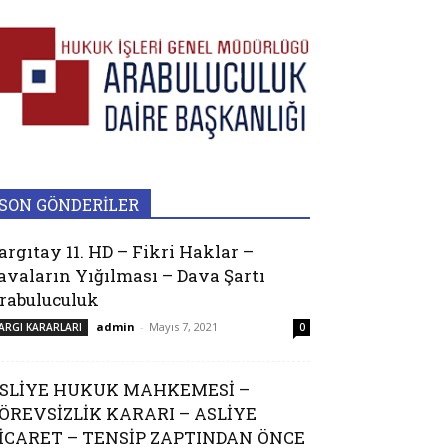
SON GÖNDERİLER
argıtay 11. HD – Fikri Haklar –
avaların Yığılması – Dava Şartı
rabuluculuk
admin
-
Mayıs 7, 2021
ARGI KARARLARI
0
SLİYE HUKUK MAHKEMESİ –
ÖREVSİZLİK KARARI – ASLİYE
İCARET – TENSİP ZAPTINDAN ÖNCE