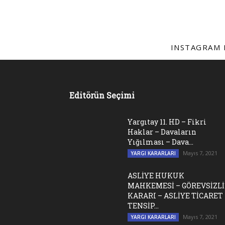
INSTAGRAM 
Editörün Seçimi
Yargıtay 11. HD – Fikri
Haklar – Davaların
Yığılması – Dava...
Mayıs 7, 2021
YARGI KARARLARI
ASLİYE HUKUK
MAHKEMESİ – GÖREVSİZL
KARARI – ASLİYE TİCARET 
TENSİP...
Mayıs 7, 2021
YARGI KARARLARI