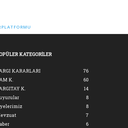
RPLATFORMU
OPÜLER KATEGORİLER
ARGI KARARLARI
76
AM K.
60
ARGITAY K.
14
uyurular
8
yelerimiz
8
evzuat
7
aber
6