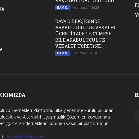
BAŞVURU ZORUNLULUĞU...
E
Haziran 21, 2020
BAM K.
DA
Y
DAVA DİLEKÇESİNDE
ARABULUCULUK VEKALET
ÜCRETİ TALEP EDİLMESE
BİLE ARABULUCULUK
VEKALET ÜCRETİNE...
rnek genel kurul toplantıları 31/7/2020 tarihine kadar ertelenmiştir. M
Haziran 2, 2020
BAM K.
KKIMIZDA
B
ulucu Dernekleri Platformu ülke genelinde kurulu bulunan
uluculuk ve Alternatif Uyuşmazlık Çözümleri konusunda
iyet gösteren derneklerin kurduğu yasal bir platformdur.
şim:
admin@arader.net