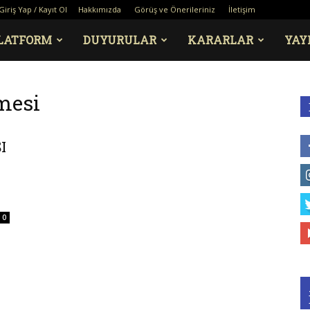
Giriş Yap / Kayıt Ol
Hakkımızda
Görüş ve Önerileriniz
İletişim
LATFORM
DUYURULAR
KARARLAR
YAY
mesi
I
0