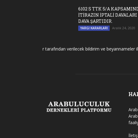
6102 S TTK 5/A KAPSAMIN
İTİRAZIN İPTALİ DAVALARI
DAVA ŞARTIDIR.
Aralık 24, 2020
YARGI KARARLARI
Dernekler tarafından verilecek bildirim ve beyannameler ile de
HA
Arab
Arab
faal
İleti