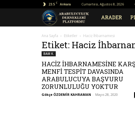
C
23.5
Cumartesi, Ağustos 8, 2026
Ankara
Arabuluculuk
ARADER
P
Dernekleri
Ana Sayfa
Etiketler
Haciz İhbarnamesi
Etiket: Haciz İhbarna
Platformu
BAM K.
HACİZ İHBARNAMESİNE KARŞ
MENFİ TESPİT DAVASINDA
ARABULUCUYA BAŞVURU
ZORUNLULUĞU YOKTUR
Gökçe ÖZDEMİR KAHRAMAN
-
Mayıs 28, 2020