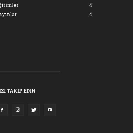
ğitimler
4
ayınlar
4
evcut organların görev, yetki ve sorumlulukları erteleme süresi sonras
IZI TAKIP EDIN