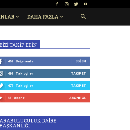
INLAR
DAHA FAZLA
BİZİ TAKİP EDİN
468
Beğenenler
BEĞEN
499
Takipçiler
TAKIP ET
477
Takipçiler
TAKIP ET
35
Abone
ABONE OL
ARABULUCULUK DAİRE
BAŞKANLIĞI