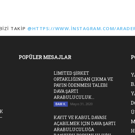
BIZI TAKIP
@HTTPS://WWW.INSTAGRAM.COM/ARADE
POPÜLER MESAJLAR
P
LİMİTED ŞİRKET
Y
ORTAKLIĞINDAN ÇIKMA VE
B
PAYIN ÖDENMESİ TALEBİ
DAVA ŞARTI
Y
ARABULUCULUK...
D
Mayıs 31, 2020
BAM K.
İK
Ü
–
KAYIT VE KABUL DAVASI
M
AÇABİLMEK İÇİN DAVA ŞARTI
ARABULUCULUĞA
H