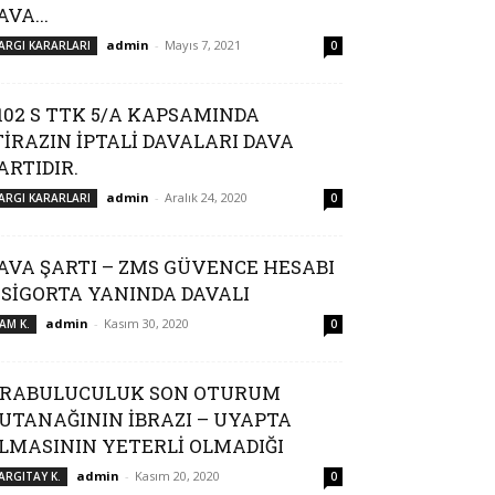
AVA...
admin
-
Mayıs 7, 2021
ARGI KARARLARI
0
102 S TTK 5/A KAPSAMINDA
TİRAZIN İPTALİ DAVALARI DAVA
ARTIDIR.
admin
-
Aralık 24, 2020
ARGI KARARLARI
0
AVA ŞARTI – ZMS GÜVENCE HESABI
 SİGORTA YANINDA DAVALI
admin
-
Kasım 30, 2020
AM K.
0
RABULUCULUK SON OTURUM
UTANAĞININ İBRAZI – UYAPTA
LMASININ YETERLİ OLMADIĞI
admin
-
Kasım 20, 2020
ARGITAY K.
0