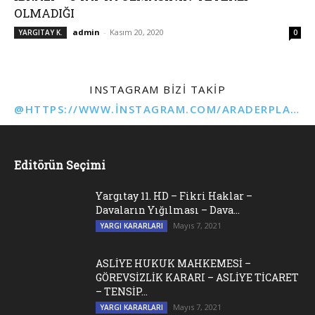
OLMADIĞI
admin
-
Kasım 20, 2020
YARGITAY K.
0
INSTAGRAM BIZI TAKIP
@HTTPS://WWW.INSTAGRAM.COM/ARADERPLATFORMU
Editörün Seçimi
Yargıtay 11. HD – Fikri Haklar –
Davaların Yığılması – Dava...
Mayıs 7, 2021
YARGI KARARLARI
ASLİYE HUKUK MAHKEMESİ –
GÖREVSİZLİK KARARI – ASLİYE TİCARET
– TENSİP...
Mayıs 7, 2021
YARGI KARARLARI