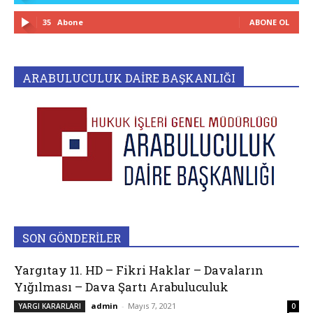
35
Abone
ABONE OL
ARABULUCULUK DAİRE BAŞKANLIĞI
SON GÖNDERİLER
Yargıtay 11. HD – Fikri Haklar – Davaların
Yığılması – Dava Şartı Arabuluculuk
admin
-
Mayıs 7, 2021
YARGI KARARLARI
0