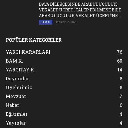
DAVA DİLEKÇESİNDE ARABULUCULUK
VEKALET ÜCRETİ TALEP EDİLMESE BİLE
ARABULUCULUK VEKALET ÜCRETİNE...
Haziran 2, 2020
BAM K.
POPÜLER KATEGORİLER
YARGI KARARLARI
76
BAM K.
60
YARGITAY K.
14
Duyurular
8
Üyelerimiz
8
Mevzuat
7
Haber
6
Eğitimler
4
Yayınlar
4