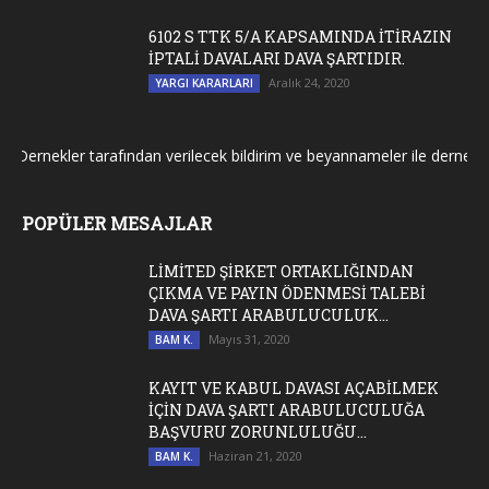
6102 S TTK 5/A KAPSAMINDA İTİRAZIN
İPTALİ DAVALARI DAVA ŞARTIDIR.
Aralık 24, 2020
YARGI KARARLARI
Dernekler tarafından verilecek bildirim ve beyannameler ile dernek gen
POPÜLER MESAJLAR
LİMİTED ŞİRKET ORTAKLIĞINDAN
ÇIKMA VE PAYIN ÖDENMESİ TALEBİ
DAVA ŞARTI ARABULUCULUK...
Mayıs 31, 2020
BAM K.
KAYIT VE KABUL DAVASI AÇABİLMEK
İÇİN DAVA ŞARTI ARABULUCULUĞA
BAŞVURU ZORUNLULUĞU...
Haziran 21, 2020
BAM K.