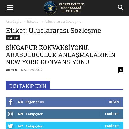
Arabuluculuk
Ana Sayfa
Etiketler
Uluslararası Sözleşme
Dernekleri
Etiket: Uluslararası Sözleşme
Makale
Platformu
SİNGAPUR KONVANSİYONU:
ARABULUCULUK ANLAŞMALARININ
NEW YORK KONVANSİYONU
admin
-
Nisan 25, 2020
0
BİZİ TAKİP EDİN
468
Beğenenler
BEĞEN
499
Takipçiler
TAKIP ET
477
Takipçiler
TAKIP ET