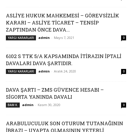
ASLİYE HUKUK MAHKEMESİ – GÖREVSİZLİK
KARARI – ASLİYE TİCARET – TENSİP
ZAPTINDAN ÖNCE DAVA...
admin
-
Mayıs 7, 2021
YARGI KARARLARI
0
6102 S TTK 5/A KAPSAMINDA İTİRAZIN İPTALİ
DAVALARI DAVA ŞARTIDIR.
admin
-
Aralık 24, 2020
YARGI KARARLARI
0
DAVA ŞARTI – ZMS GÜVENCE HESABI –
SİGORTA YANINDA DAVALI
admin
-
Kasım 30, 2020
BAM K.
0
ARABULUCULUK SON OTURUM TUTANAĞININ
İBRAZI – UYAPTA OLMASININ YETERLİ