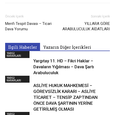
Önceki İçerik
Sonraki İçerik
Menfi Tespit Davası – Ticari
YILLARA GÖRE
Dava Yorumu
ARABULUCULUK AİDATLARI
İlgili Haberler
Yazarın Diğer İçerikleri
YARGI
KARARLARI
Yargıtay 11. HD – Fikri Haklar –
Davaların Yığılması – Dava Şartı
Arabuluculuk
YARGI
KARARLARI
ASLİYE HUKUK MAHKEMESİ –
GÖREVSİZLİK KARARI – ASLİYE
TİCARET – TENSİP ZAPTINDAN
ÖNCE DAVA ŞARTININ YERİNE
GETİRİLMİŞ OLMASI
YARGI