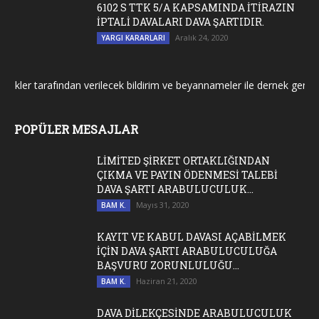
6102 S TTK 5/A KAPSAMINDA İTİRAZIN
İPTALİ DAVALARI DAVA ŞARTIDIR.
Aralık 24, 2020
YARGI KARARLARI
r tarafından verilecek bildirim ve beyannameler ile dernek genel kurul
POPÜLER MESAJLAR
LİMİTED ŞİRKET ORTAKLIĞINDAN
ÇIKMA VE PAYIN ÖDENMESİ TALEBİ
DAVA ŞARTI ARABULUCULUK...
Mayıs 31, 2020
BAM K.
KAYIT VE KABUL DAVASI AÇABİLMEK
İÇİN DAVA ŞARTI ARABULUCULUĞA
BAŞVURU ZORUNLULUĞU...
Haziran 21, 2020
BAM K.
DAVA DİLEKÇESİNDE ARABULUCULUK