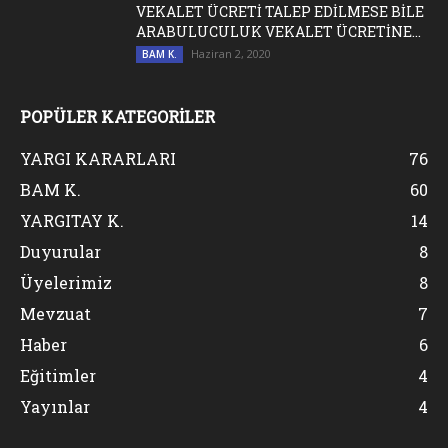
VEKALET ÜCRETİ TALEP EDİLMESE BİLE
ARABULUCULUK VEKALET ÜCRETİNE...
Haziran 2, 2020
BAM K.
POPÜLER KATEGORİLER
YARGI KARARLARI
76
BAM K.
60
YARGITAY K.
14
Duyurular
8
Üyelerimiz
8
Mevzuat
7
Haber
6
Eğitimler
4
Yayınlar
4