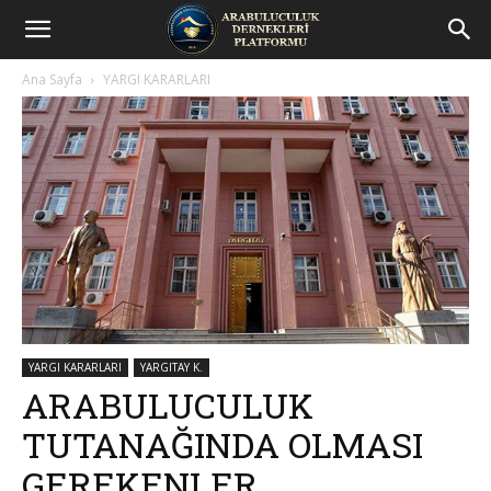
Arabuluculuk
Ana Sayfa
YARGI KARARLARI
Dernekleri
Platformu
YARGI KARARLARI
YARGITAY K.
ARABULUCULUK
TUTANAĞINDA OLMASI
GEREKENLER