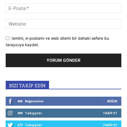
Ismimi, e-postamı ve web sitemi bir dahaki sefere bu
tarayıcıya kaydet.
BİZİ TAKİP EDİN
468
Beğenenler
BEĞEN
499
Takipçiler
TAKIP ET
477
Takipçiler
TAKIP ET