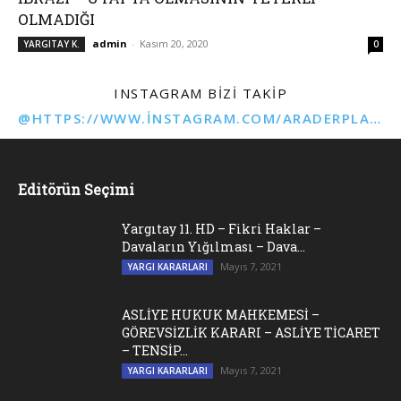
OLMADIĞI
admin
-
Kasım 20, 2020
YARGITAY K.
0
INSTAGRAM BIZI TAKIP
@HTTPS://WWW.INSTAGRAM.COM/ARADERPLATFORMU
Editörün Seçimi
Yargıtay 11. HD – Fikri Haklar –
Davaların Yığılması – Dava...
Mayıs 7, 2021
YARGI KARARLARI
ASLİYE HUKUK MAHKEMESİ –
GÖREVSİZLİK KARARI – ASLİYE TİCARET
– TENSİP...
Mayıs 7, 2021
YARGI KARARLARI