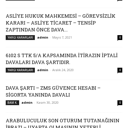
ASLİYE HUKUK MAHKEMESİ – GÖREVSİZLİK
KARARI – ASLİYE TİCARET – TENSİP
ZAPTINDAN ÖNCE DAVA...
admin
-
Mayıs 7, 2021
YARGI KARARLARI
0
6102 S TTK 5/A KAPSAMINDA İTİRAZIN İPTALİ
DAVALARI DAVA ŞARTIDIR.
admin
-
Aralık 24, 2020
YARGI KARARLARI
0
DAVA ŞARTI – ZMS GÜVENCE HESABI –
SİGORTA YANINDA DAVALI
admin
-
Kasım 30, 2020
BAM K.
0
ARABULUCULUK SON OTURUM TUTANAĞININ
İBRAZI – UYAPTA OLMASININ YETERLİ