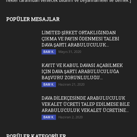
ekler tarafından verilecek bildirim ve beyannameler ile dernek genel ku
POPÜLER MESAJLAR
LİMİTED ŞİRKET ORTAKLIĞINDAN
ÇIKMA VE PAYIN ÖDENMESİ TALEBİ
DAVA ŞARTI ARABULUCULUK...
Mayıs 31, 2020
BAM K.
KAYIT VE KABUL DAVASI AÇABİLMEK
İÇİN DAVA ŞARTI ARABULUCULUĞA
BAŞVURU ZORUNLULUĞU...
Haziran 21, 2020
BAM K.
DAVA DİLEKÇESİNDE ARABULUCULUK
VEKALET ÜCRETİ TALEP EDİLMESE BİLE
ARABULUCULUK VEKALET ÜCRETİNE...
Haziran 2, 2020
BAM K.
POPÜLER KATEGORİLER