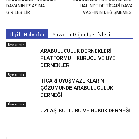
DAVANIN ESASINA
HALİNDE DE TİCARİ DAVA
GİRİLEBİLİR
VASFININ DEĞİŞMEMESİ
İlgili Haberler
Yazarın Diğer İçerikleri
Üyelerimiz
ARABULUCULUK DERNEKLERİ
PLATFORMU – KURUCU VE ÜYE
DERNEKLER
Üyelerimiz
TİCARİ UYUŞMAZLIKLARIN
ÇÖZÜMÜNDE ARABULUCULUK
DERNEĞİ
Üyelerimiz
UZLAŞI KÜLTÜRÜ VE HUKUK DERNEĞİ