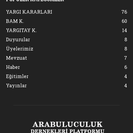
YARGI KARARLARI
76
BAM K.
60
YARGITAY K.
14
Duyurular
8
Üyelerimiz
8
Mevzuat
7
Haber
6
Eğitimler
4
Yayınlar
4