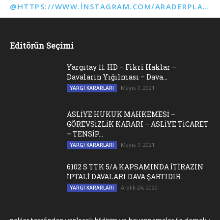
@HTTPS://WWW.INSTAGRAM.COM/ARADERPLATFORMU
Editörün Seçimi
Yargıtay 11. HD – Fikri Haklar –
Davaların Yığılması – Dava...
Mayıs 7, 2021
YARGI KARARLARI
ASLİYE HUKUK MAHKEMESİ –
GÖREVSİZLİK KARARI – ASLİYE TİCARET
– TENSİP...
Mayıs 7, 2021
YARGI KARARLARI
6102 S TTK 5/A KAPSAMINDA İTİRAZIN
İPTALİ DAVALARI DAVA ŞARTIDIR.
Aralık 24, 2020
YARGI KARARLARI