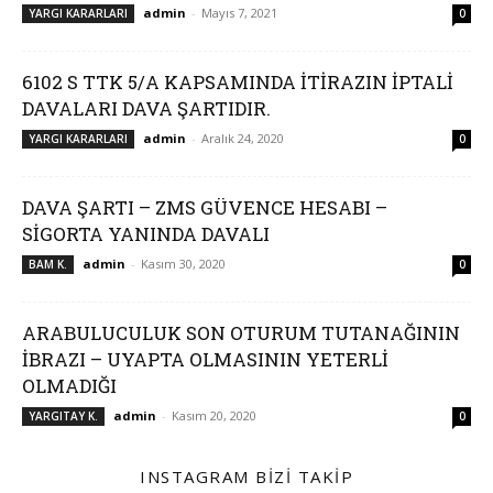
admin
-
Mayıs 7, 2021
YARGI KARARLARI
0
6102 S TTK 5/A KAPSAMINDA İTİRAZIN İPTALİ
DAVALARI DAVA ŞARTIDIR.
admin
-
Aralık 24, 2020
YARGI KARARLARI
0
DAVA ŞARTI – ZMS GÜVENCE HESABI –
SİGORTA YANINDA DAVALI
admin
-
Kasım 30, 2020
BAM K.
0
ARABULUCULUK SON OTURUM TUTANAĞININ
İBRAZI – UYAPTA OLMASININ YETERLİ
OLMADIĞI
admin
-
Kasım 20, 2020
YARGITAY K.
0
INSTAGRAM BIZI TAKIP