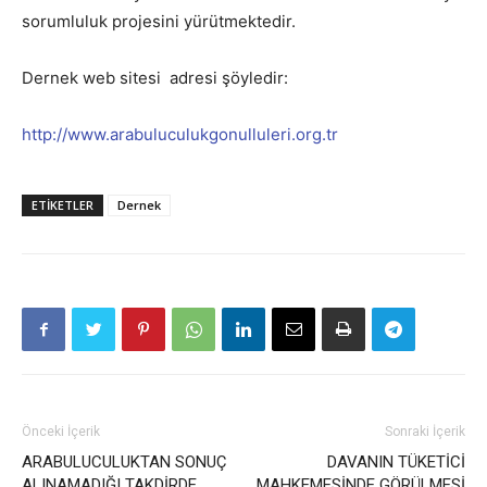
sorumluluk projesini yürütmektedir.
Dernek web sitesi adresi şöyledir:
http://www.arabuluculukgonulluleri.org.tr
ETIKETLER
Dernek
Önceki İçerik
Sonraki İçerik
ARABULUCULUKTAN SONUÇ
DAVANIN TÜKETİCİ
ALINAMADIĞI TAKDİRDE
MAHKEMESİNDE GÖRÜLMESİ