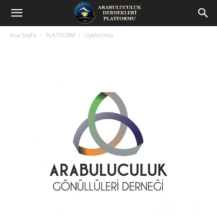
Arabuluculuk
Ana Sayfa
PLATFORM
Üyelerimiz
Dernekleri
Platformu