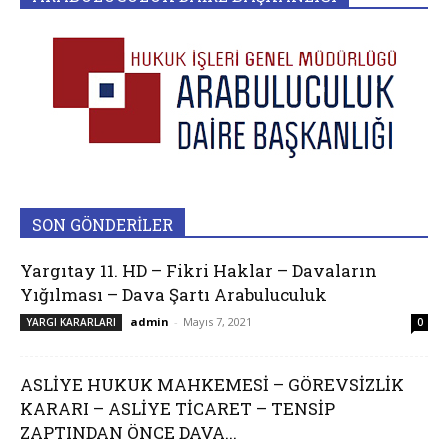
SON GÖNDERİLER
Yargıtay 11. HD – Fikri Haklar – Davaların
Yığılması – Dava Şartı Arabuluculuk
admin
-
Mayıs 7, 2021
YARGI KARARLARI
0
ASLİYE HUKUK MAHKEMESİ – GÖREVSİZLİK
KARARI – ASLİYE TİCARET – TENSİP
ZAPTINDAN ÖNCE DAVA...