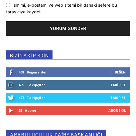
Ismimi, e-postamı ve web sitemi bir dahaki sefere bu
tarayıcıya kaydet.
BİZİ TAKİP EDİN
468
Beğenenler
BEĞEN
499
Takipçiler
TAKIP ET
477
Takipçiler
TAKIP ET
35
Abone
ABONE OL
ARABULUCULUK DAİRE BAŞKANLIĞI