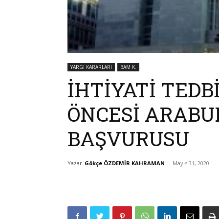
YARGI KARARLARI
BAM K.
İHTİYATİ TEDBİ
ÖNCESİ ARAB
BAŞVURUSU
Yazar
Gökçe ÖZDEMİR KAHRAMAN
-
Mayıs 31, 2020