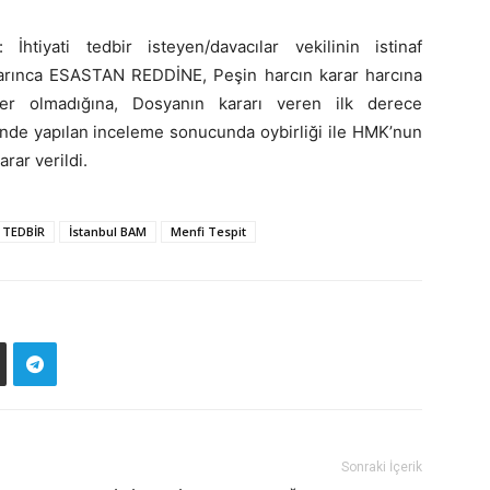
htiyati tedbir isteyen/davacılar vekilinin istinaf
rınca ESASTAN REDDİNE, Peşin harcın karar harcına
er olmadığına, Dosyanın kararı veren ilk derece
de yapılan inceleme sonucunda oybirliği ile HMK’nun
rar verildi.
 TEDBİR
İstanbul BAM
Menfi Tespit
Sonraki İçerik