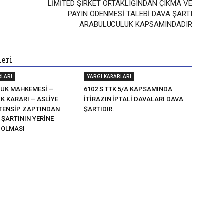
LİMİTED ŞİRKET ORTAKLIĞINDAN ÇIKMA VE
PAYIN ÖDENMESİ TALEBİ DAVA ŞARTI
ARABULUCULUK KAPSAMINDADIR
leri
RLARI
YARGI KARARLARI
KUK MAHKEMESİ –
6102 S TTK 5/A KAPSAMINDA
K KARARI – ASLİYE
İTİRAZIN İPTALİ DAVALARI DAVA
 TENSİP ZAPTINDAN
ŞARTIDIR.
 ŞARTININ YERİNE
Ş OLMASI