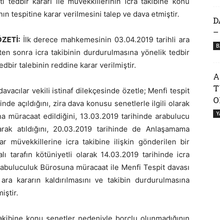
i tedbir kararı ile müvekkillerinin icra takibine konu
n tespitine karar verilmesini talep ve dava etmiştir.
D
–
ZETİ:
İlk derece mahkemesinin 03.04.2019 tarihli ara
B
ten sonra icra takibinin durdurulmasına yönelik tedbir
edbir talebinin reddine karar verilmiştir.
A
T
davacılar vekili istinaf dilekçesinde özetle; Menfi tespit
O
nde açıldığını, zira dava konusu senetlerle ilgili olarak
Y
a müracaat edildiğini, 13.03.2019 tarihinde arabulucu
rak atıldığını, 20.03.2019 tarihinde de Anlaşamama
r müvekkillerine icra takibine ilişkin gönderilen bir
ı tarafın kötüniyetli olarak 14.03.2019 tarihinde icra
Arabuluculuk Bürosuna müracaat ile Menfi Tespit davası
 ara kararın kaldırılmasını ve takibin durdurulmasına
iştir.
takibine konu senetler nedeniyle borçlu olunmadığının