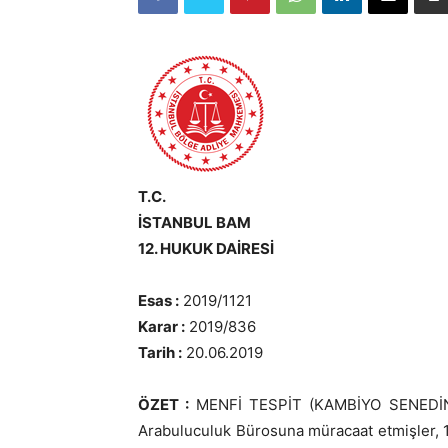
T.C.
İSTANBUL BAM
12. HUKUK DAİRESİ
Esas :
2019/1121
Karar :
2019/836
Tarih :
20.06.2019
ÖZET :
MENFİ TESPİT (KAMBİYO SENEDİND
Arabuluculuk Bürosuna müracaat etmişler, 1