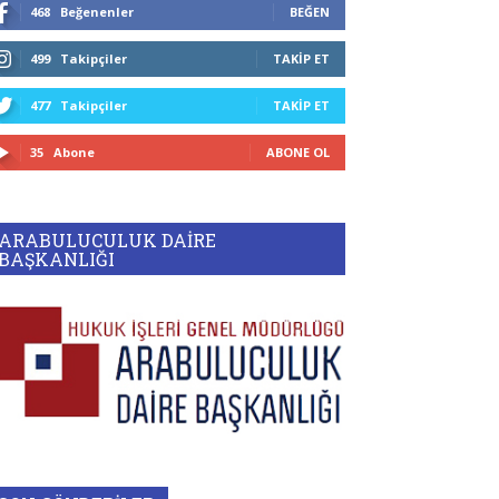
468
Beğenenler
BEĞEN
499
Takipçiler
TAKIP ET
477
Takipçiler
TAKIP ET
35
Abone
ABONE OL
ARABULUCULUK DAİRE
BAŞKANLIĞI