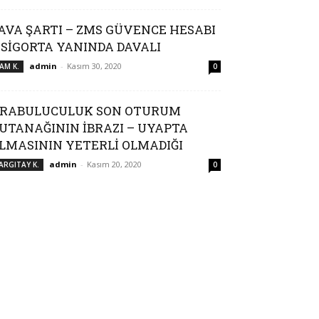
AVA ŞARTI – ZMS GÜVENCE HESABI
 SİGORTA YANINDA DAVALI
admin
-
Kasım 30, 2020
AM K.
0
RABULUCULUK SON OTURUM
UTANAĞININ İBRAZI – UYAPTA
LMASININ YETERLİ OLMADIĞI
admin
-
Kasım 20, 2020
ARGITAY K.
0