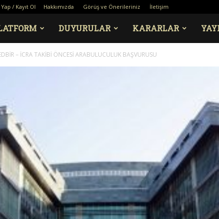
 Yap / Kayıt Ol
Hakkımızda
Görüş ve Önerileriniz
İletişim
LATFORM
DUYURULAR
KARARLAR
YAY
TEDBİR – İCRA TAKİBİ ÖNCESİ ARABULUCULUK BAŞVURUSU