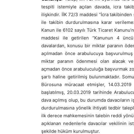
tespiti istemiyle açılan davada, icra taki
ilişkindir. İİK 72/3 maddesi “İcra takibinden
ile takibin durdurulmasına karar verileme
Kanun ile 6102 sayılı Türk Ticaret Kanunu’
maddesi ile getirilen “Kanunun 4 üncü 
davalardan, konusu bir miktar paranın öde
açılmadan önce arabulucuya başvurulmuş 
miktar paranın ödenmesi olan alacak ve t
açmadan önce arabuluculuğa başvurmak zor
şartı haline getirilmiş bulunmaktadır. Som
Bürosuna müracaat etmişler, 14.03.2019 t
başlatılmış, 20.03.2019 tarihinde Arabulu
dava açılmış olup, bu durumda davacıların iş
durdurulmasına yönelik ihtiyati tedbir talep
ilk derece mahkemesinin talebin reddi yönü
açıklanan nedenlerle davacılar vekilinin i
şekilde hüküm kurulmuştur.