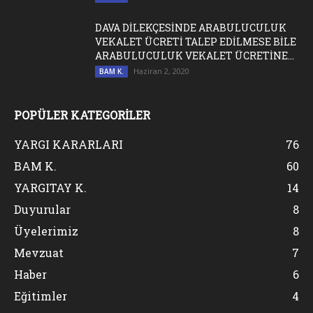
DAVA DİLEKÇESİNDE ARABULUCULUK
VEKALET ÜCRETİ TALEP EDİLMESE BİLE
ARABULUCULUK VEKALET ÜCRETİNE...
Haziran 2, 2020
BAM K.
POPÜLER KATEGORİLER
YARGI KARARLARI
76
BAM K.
60
YARGITAY K.
14
Duyurular
8
Üyelerimiz
8
Mevzuat
7
Haber
6
Eğitimler
4