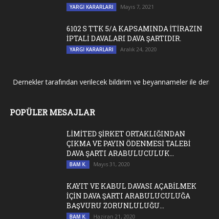
Mayıs 7, 2021
YARGI KARARLARI
6102 S TTK 5/A KAPSAMINDA İTİRAZIN
İPTALİ DAVALARI DAVA ŞARTIDIR.
Aralık 24, 2020
YARGI KARARLARI
Dernekler tarafından verilecek bildirim ve beyannameler ile dernek ge
POPÜLER MESAJLAR
LİMİTED ŞİRKET ORTAKLIĞINDAN
ÇIKMA VE PAYIN ÖDENMESİ TALEBİ
DAVA ŞARTI ARABULUCULUK...
Mayıs 31, 2020
BAM K.
KAYIT VE KABUL DAVASI AÇABİLMEK
İÇİN DAVA ŞARTI ARABULUCULUĞA
BAŞVURU ZORUNLULUĞU...
Haziran 21, 2020
BAM K.