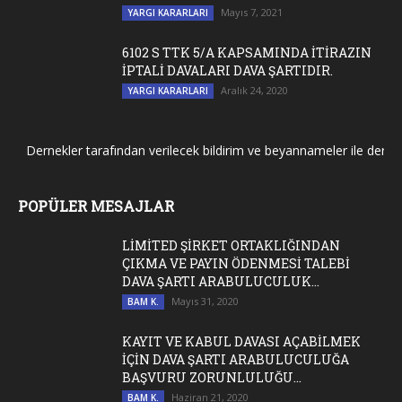
Mayıs 7, 2021
YARGI KARARLARI
6102 S TTK 5/A KAPSAMINDA İTİRAZIN
İPTALİ DAVALARI DAVA ŞARTIDIR.
Aralık 24, 2020
YARGI KARARLARI
Dernekler tarafından verilecek bildirim ve beyannameler ile dernek g
POPÜLER MESAJLAR
LİMİTED ŞİRKET ORTAKLIĞINDAN
ÇIKMA VE PAYIN ÖDENMESİ TALEBİ
DAVA ŞARTI ARABULUCULUK...
Mayıs 31, 2020
BAM K.
KAYIT VE KABUL DAVASI AÇABİLMEK
İÇİN DAVA ŞARTI ARABULUCULUĞA
BAŞVURU ZORUNLULUĞU...
Haziran 21, 2020
BAM K.