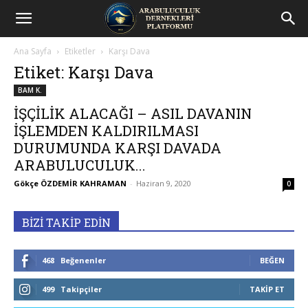
Arabuluculuk
Ana Sayfa
Etiketler
Karşı Dava
Dernekleri
Etiket: Karşı Dava
BAM K.
Platformu
İŞÇİLİK ALACAĞI – ASIL DAVANIN
İŞLEMDEN KALDIRILMASI
DURUMUNDA KARŞI DAVADA
ARABULUCULUK...
Gökçe ÖZDEMİR KAHRAMAN
-
Haziran 9, 2020
0
BİZİ TAKİP EDİN
468
Beğenenler
BEĞEN
499
Takipçiler
TAKIP ET