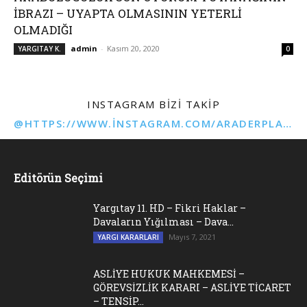
İBRAZI – UYAPTA OLMASININ YETERLİ
OLMADIĞI
admin
-
Kasım 20, 2020
YARGITAY K.
0
INSTAGRAM BIZI TAKIP
@HTTPS://WWW.INSTAGRAM.COM/ARADERPLATFORMU
Editörün Seçimi
Yargıtay 11. HD – Fikri Haklar –
Davaların Yığılması – Dava...
Mayıs 7, 2021
YARGI KARARLARI
ASLİYE HUKUK MAHKEMESİ –
GÖREVSİZLİK KARARI – ASLİYE TİCARET
– TENSİP...