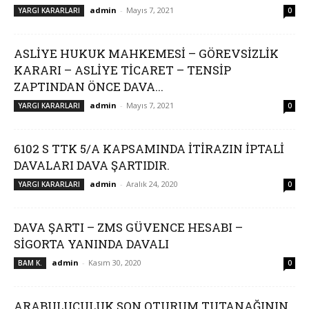
admin
-
Mayıs 7, 2021
YARGI KARARLARI
0
ASLİYE HUKUK MAHKEMESİ – GÖREVSİZLİK
KARARI – ASLİYE TİCARET – TENSİP
ZAPTINDAN ÖNCE DAVA...
admin
-
Mayıs 7, 2021
YARGI KARARLARI
0
6102 S TTK 5/A KAPSAMINDA İTİRAZIN İPTALİ
DAVALARI DAVA ŞARTIDIR.
admin
-
Aralık 24, 2020
YARGI KARARLARI
0
DAVA ŞARTI – ZMS GÜVENCE HESABI –
SİGORTA YANINDA DAVALI
admin
-
Kasım 30, 2020
BAM K.
0
ARABULUCULUK SON OTURUM TUTANAĞININ