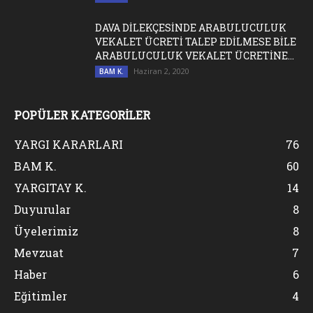
DAVA DİLEKÇESİNDE ARABULUCULUK
VEKALET ÜCRETİ TALEP EDİLMESE BİLE
ARABULUCULUK VEKALET ÜCRETİNE...
Haziran 2, 2020
BAM K.
POPÜLER KATEGORİLER
YARGI KARARLARI
76
BAM K.
60
YARGITAY K.
14
Duyurular
8
Üyelerimiz
8
Mevzuat
7
Haber
6
Eğitimler
4